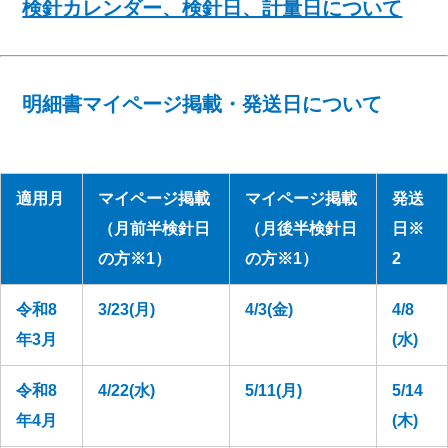
検針カレンダー、検針日、計量日について
明細書マイページ掲載・発送日について
適用月
マイページ掲載
マイページ掲載
発送
（月前半検針日
（月後半検針日
日※
の方※1）
の方※1）
2
令和8
3/23(月)
4/3(金)
4/8
年3月
(水)
令和8
4/22(水)
5/11(月)
5/14
年4月
(木)